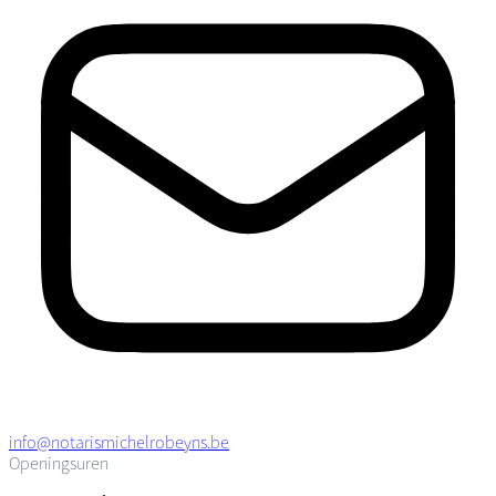
info@notarismichelrobeyns.be
Openingsuren