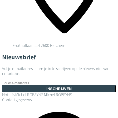
Fruithoflaan 114
2600 Berchem
Nieuwsbrief
Vul je e-mailadres in om je in te schrijven op de nieuwsbrief van
notaris.be.
INSCHRIJVEN
Notaris Michel ROBEYNS
Michel ROBEYNS
Contactgegevens