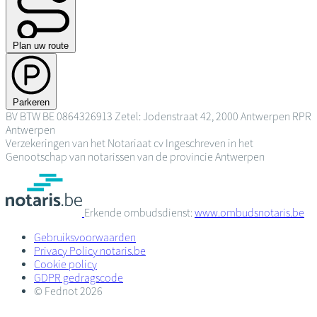
Plan uw route
Parkeren
BV
BTW BE 0864326913
Zetel: Jodenstraat 42, 2000 Antwerpen
RPR
Antwerpen
Verzekeringen van het Notariaat cv
Ingeschreven in het
Genootschap van notarissen van de provincie Antwerpen
Erkende ombudsdienst:
www.ombudsnotaris.be
Gebruiksvoorwaarden
Privacy Policy notaris.be
Cookie policy
GDPR gedragscode
© Fednot 2026