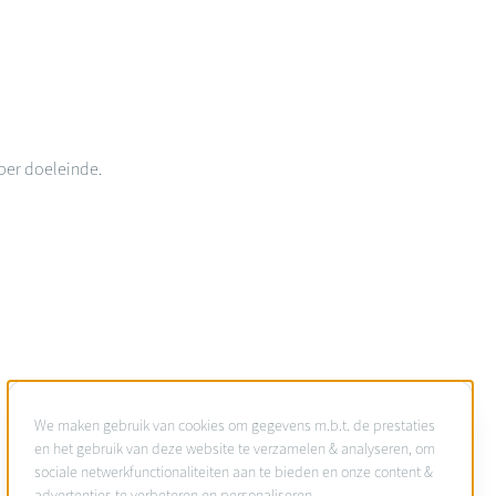
per doeleinde.
Gebruik
We maken gebruik van cookies om gegevens m.b.t. de prestaties
van
en het gebruik van deze website te verzamelen & analyseren, om
sociale netwerkfunctionaliteiten aan te bieden en onze content &
persoonsgegevens
advertenties te verbeteren en personaliseren.