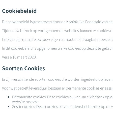
Overslaan
en
Cookiebeleid
naar
de
Dit cookiebeleid is geschreven door de Koninklijke Federatie van he
inhoud
gaan
Tijdens uw bezoek op voorgenoemde websites, kunnen er cookies of 
Cookies zijn data die op jouw eigen computer of draagbare toestell
In dit cookiebeleid is opgenomen welke cookies op deze site gebrui
Versie 10 maart 2020.
Soorten Cookies
Er zijn verschillende soorten cookies die worden ingedeeld op leven
Voor wat betreft levensduur bestaan er permanente cookies en sessi
Permanente cookies: Deze cookies blijven, na elk bezoek o
website bezoekt.
Sessiecookies: Deze cookies blijven tijdens het bezoek op de