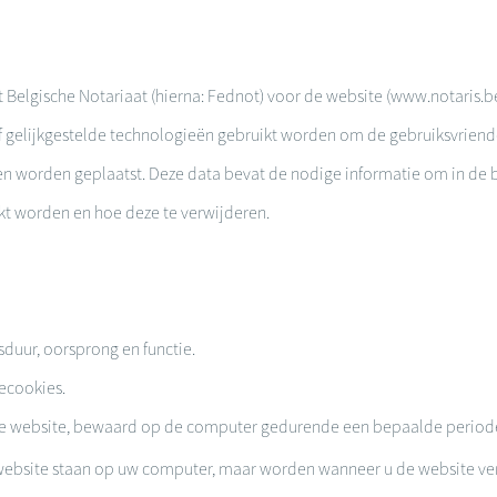
t Belgische Notariaat (hierna: Fednot) voor de website (www.notaris.
gelijkgestelde technologieën gebruikt worden om de gebruiksvriendel
en worden geplaatst. Deze data bevat de nodige informatie om in de 
kt worden en hoe deze te verwijderen.
sduur, oorsprong en functie.
ecookies.
p de website, bewaard op de computer gedurende een bepaalde perio
 website staan op uw computer, maar worden wanneer u de website ver